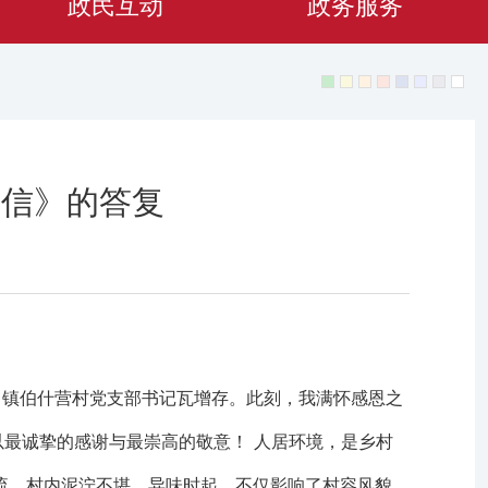
政民互动
政务服务
谢信》的答复
口镇伯什营村党支部书记瓦增存。此刻，我满怀感恩之
以最诚挚的感谢与最崇高的敬意！ 人居环境，是乡村
流，村内泥泞不堪、异味时起，不仅影响了村容风貌，