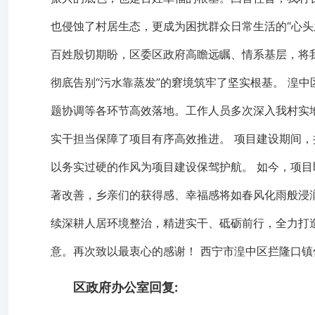
也侵蚀了村居生态，更成为困扰群众日常生活的“心头
百姓殷切期盼，区委区政府高瞻远瞩、情系基层，将
彻底告别“污水靠蒸发”的窘境筑牢了坚实根基。 湟
题协调等各环节高效落地。工作人员多次深入我村实
实干担当保障了项目有序高效推进。 项目建设期间
以务实过硬的作风为项目建设保驾护航。 如今，项
著改善，乡亲们的获得感、幸福感将如春风化雨般浸
续深耕人居环境整治，精进实干、砥砺前行，全力打
意。再次致以最衷心的感谢！ 西宁市湟中区拦隆口镇伯
区政府办公室回复: