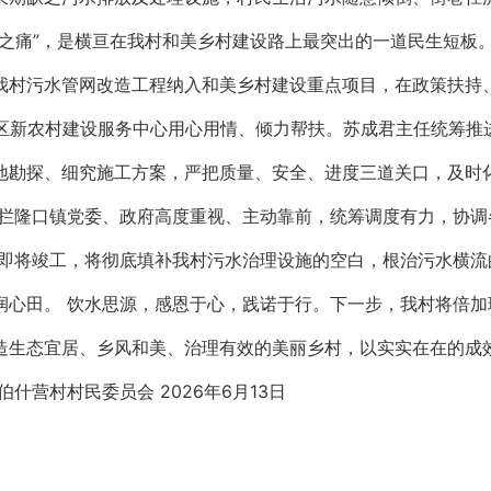
之痛”，是横亘在我村和美乡村建设路上最突出的一道民生短板
我村污水管网改造工程纳入和美乡村建设重点项目，在政策扶持
中区新农村建设服务中心用心用情、倾力帮扶。苏成君主任统筹
地勘探、细究施工方案，严把质量、安全、进度三道关口，及时
，拦隆口镇党委、政府高度重视、主动靠前，统筹调度有力，协
目即将竣工，将彻底填补我村污水治理设施的空白，根治污水横
润心田。 饮水思源，感恩于心，践诺于行。下一步，我村将倍
造生态宜居、乡风和美、治理有效的美丽乡村，以实实在在的成
什营村村民委员会 2026年6月13日