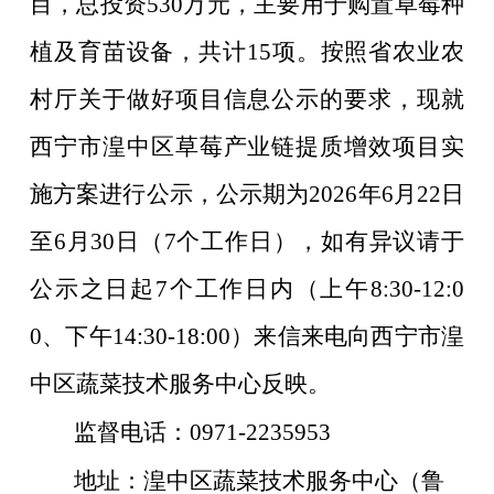
目，总投资
530
万元，主要用于购置草莓种
植及育苗设备，共计
15
项
。按照省农业农
村厅关于做好项目信息公示的要求，现就
西宁市湟中区草莓产业链提质增效项目实
施方案进行公示，公示期为
2026
年
6
月
22
日
至
6
月
30
日（
7
个工作日），如有异议请于
公示之日起
7
个工作日内（上午
8:30-12:0
0
、下午
14:30-18:00
）来信来电向西宁市湟
中区蔬菜技术服务中心反映。
监督电话：
0971-2235953
地址：湟中区蔬菜技术服务中心（鲁