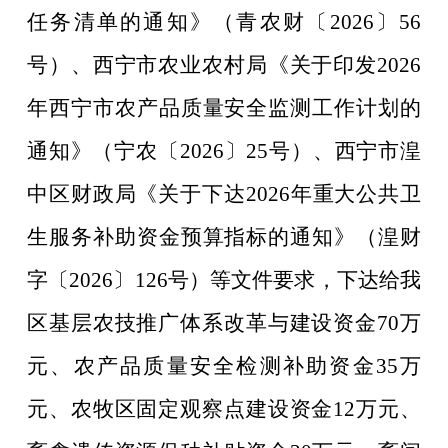
任务清单的通知》
（
青农财
〔
202
6
〕
56
号
）
、
西宁市
农业农村
局
《关于印发
202
6
年
西宁市
农产品质量安全监测
工作
计划的
通知》（
宁农
〔
202
6
〕
25
号）
、
西宁市湟
中区财政局
《
关于下达
2026年
重大
公共卫
生服务补助资金
预算指标的通知》
（
湟
财
字〔
202
6
〕
126
号）
等
文件要求
，下达给
我
区
基层农技推广体系改革与建设资金
70
万
元、农产品质量安全检测补助资金
35
万
元、农牧区固定观察点建设资金
12
万元、