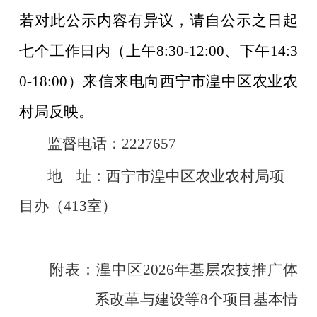
若对此公示内容有异议，请自公示之日起
七个工作日内
（上午
8:30-12:00
、下午
14:3
0-18:00
）来信来电向
西宁市
湟中
区
农业农
村局反映。
监督电话：
22
27657
地
址：西宁市
湟中
区
农业农村局项
目办（
413
室）
附
表：
湟中区
2026
年
基层农技推广体
系改革与建设
等
8
个项目
基本情