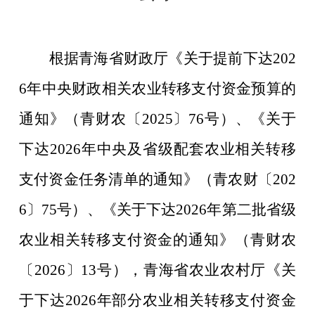
根据
青海省财政厅
《关于提前下达
202
6
年中央财政相关农业转移支付资金预算的
通知》（青财农〔
2025
〕
76
号）、《关于
下达
2026
年中央
及省级配套
农业相关转移
支付资金
任务清单的通知
》（青农财〔
202
6
〕
7
5
号）、
《关于下达
2026
年
第二批
省级
农业相关转移支付资金的通知》（青财农
〔
2026
〕
13
号）
，
青海省农业农村厅《关
于下
达
2026
年部分农业相关转移支付资金