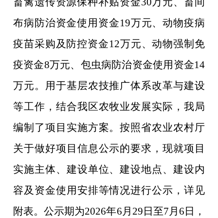
畜禽遗传资源保种补贴资金
30
万元、畜间
布病防治资金使用资金
19
万元、动物疫病
疫苗采购及防控资金
12
万元、动物强制免
疫资金
8
万元、
包虫病防治资金使用
资金
14
万元
。用于
基层农技推广体系改革与建设
等工作，结合我区农牧业发展实际，我局
编制了项目实施方案。
按照省农业农村厅
关于做好项目信息公示的要求，现就项目
实施主体、建设单位、建设地点、建设内
容及
资金
使用
安排等情况进行公示，详见
附表
。公示期为
202
6
年
6
月
29
日至
7
月
6
日，