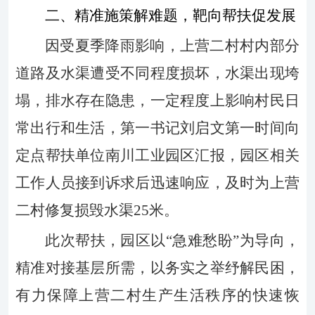
二、精准施策解难题，靶向帮扶促发展
因受
夏季
降雨影响，上营二村村内
部分
道路及水渠遭受不同程度损坏，水渠出现垮
塌，
排水存在隐患，一定程度上
影响村民日
常出行和生活
，
第一书记刘启文第一时间向
定点帮扶单位南川工业园区汇报，
园区相关
工作人员
接到诉求后
迅速
响应
，
及时
为上营
二村修
复损毁水渠
25
米
。
此次帮扶
，
园区以
“
急难愁盼
”
为导向，
精准对接基层所需，以务实之举纾解民困，
有力保障上营二村生产生活秩序的快速恢