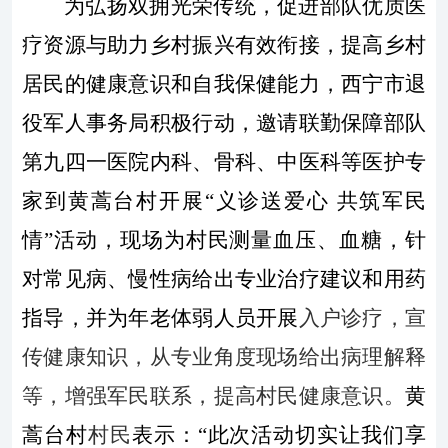
为弘扬双拥光荣传统，促进部队优质医
疗资源与助力乡村振兴有效衔接，提高乡村
居民的健康意识和自我保健能力，西宁市退
役军人事务局积极行动，邀请联勤保障部队
第九四一医院
内科、骨科、中医科等
医护专
家到
黄蒿台村
开展
“义诊送爱心 共筑军民
情”活动，
现场为村民测量血压、血糖，针
对常见病、慢性病给出专业治疗建议和用药
指导，并为年老体弱人员开展
入户诊疗
，
宣
传健康知识，从专业角度现场给出病理解释
等，
增强
军民联系，提高村民健康意识。
黄
蒿台村
村民
表示：
“
此次活动切实让我们享