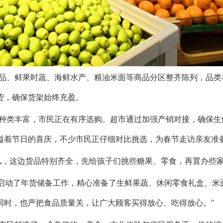
品、鲜果时蔬、海鲜水产、粮油米面等商品分区整齐陈列，品类
货，确保货架始终充盈。
种类丰富，市民正在有序选购。超市通过加强产销对接，确保生
溢着节日的喜庆，不少市民正仔细对比挑选，为春节走访亲友准
儿，这边货品特别齐全，先给孩子们挑些糖果、零食，再置办些家
初启动了年货储备工作，精心准备了生鲜果蔬、休闲零食礼盒、米
同时，也严把食品质量关，让广大顾客买得放心、吃得放心。”