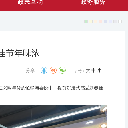
政民互动
政务服务
佳节年味浓
大
中
小
分享：
字号：
在采购年货的忙碌与喜悦中，提前沉浸式感受新春佳