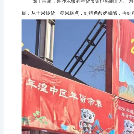
除了商超，鲁沙尔镇的年货市集也热闹非凡，为
目，从干果炒货、糖果糕点，到特色酸奶甜醅，再到