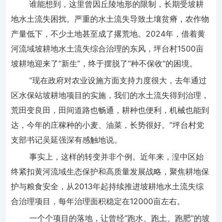
谁能想到，这里曾因丘陵地形的限制，长期受坡耕
地水土流失困扰。严重的水土流失导致土壤贫瘠，农作物
产量低下，不少土地甚至成了撂荒地。2024年，借着黄
河流域坡耕地水土流失综合治理的东风，坪台村1500亩
坡耕地迎来了“新生”，终于摆脱了“种不保收”的困境。
“现在政府对农业设施方面支持力度很大，去年通过
区水保站坡耕地项目的实施，我们的水土流失得到治理，
荒田变良田，田间道路也畅通，耕种也便利，机械也能到
达，今年的庄稼种的小麦、油菜，长势很好。”坪台村党
支部书记吴延强深有感触地说。
事实上，这样的转变并非个例。近年来，湟中区始
终紧扣黄河流域生态保护和高质量发展战略，聚焦耕地保
护与粮食安全，从2013年起持续推进坡耕地水土流失综
合治理项目，每年治理面积稳定在12000亩左右。
一个个项目的落地，让曾经“跑水、跑土、跑肥”的坡