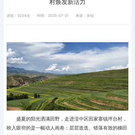
村焕发新活力
浏览：5234次
时间：2025-07-21
来源：未知
盛夏的阳光洒满田野，走进湟中区田家寨镇坪台村，
映入眼帘的是一幅动人画卷：层层迭迭、错落有致的梯田