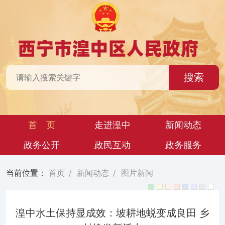
搜索
首 页
走进湟中
新闻动态
政务公开
政民互动
政务服务
当前位置：
首页
/
新闻动态
/
图片新闻
湟中水土保持显成效：坡耕地蜕变成良田 乡