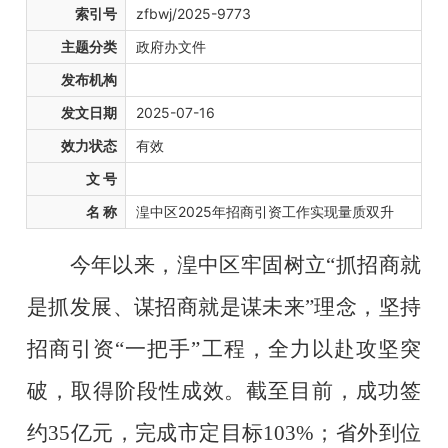
索引号
zfbwj/2025-9773
主题分类
政府办文件
发布机构
发文日期
2025-07-16
效力状态
有效
文 号
名 称
湟中区2025年招商引资工作实现量质双升
今年以来，湟中区牢固树立
“抓招商就
是抓发展、谋招商
就是谋未来
”
理念，坚持
招商引资
“
一把手
”
工程，全力以赴攻坚突
破，取得阶段性成效。截至目前，成功签
约
35
亿元，完成市定目标
103%
；省外到位