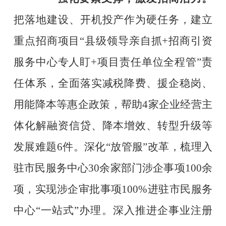
把落地建设、开机投产作为硬任务，建立
重点招
商项目
“
县级领导亲自抓
+
招商引资
服务中心专人盯
+
项目责任单位全程管
”
责
任体系，全面落实减税降费、援企稳岗、
用能降本等惠企政策，帮助
4
家企业经营主
体化解融资信贷、降本增效、转型升级等
发展难题
6
件。深化
“
放管服
”
改革，梳理入
驻市民服务中心
30
余家部门涉企事项
100
余
项，实现涉企审批事项
100%
进驻市民服务
中心
“
一站式
”
办理。深入推进企事业注册