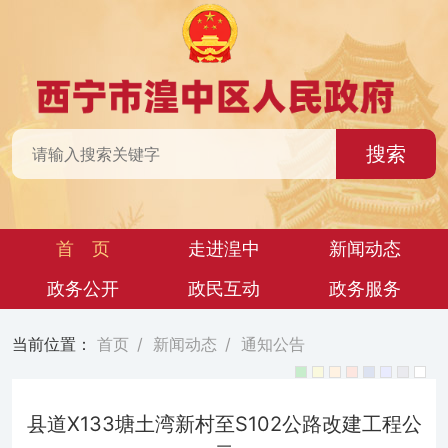
搜索
首 页
走进湟中
新闻动态
政务公开
政民互动
政务服务
当前位置：
首页
/
新闻动态
/
通知公告
县道X133塘土湾新村至S102公路改建工程公