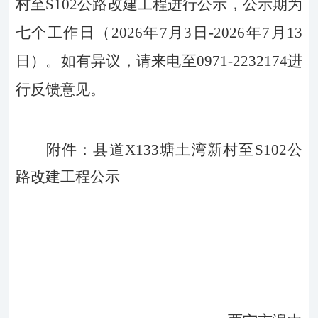
村至
S102
公路改建工程
进行公示，公示期为
七
个工作日（
202
6
年
7
月
3
日
-
2026
年
7
月
13
日）。如有异议，请来电
至
0971-
2232174
进
行
反馈意见。
附件：
县道
X133
塘土湾新村至
S102
公
路改建工程
公示