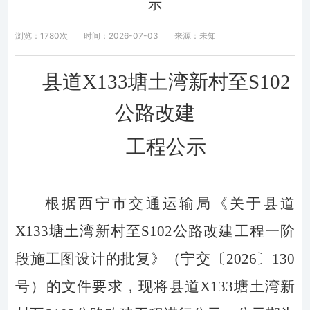
示
浏览：1780次
时间：2026-07-03
来源：未知
县道
X133塘土湾新村至S102
公路改建
工程公示
根据
西宁市交通运输局
《关于
县道
X133
塘土湾新村至
S102
公路改建工程
一阶
段施工图设计的批复》（宁交〔
202
6
〕
130
号）的文件要求，现将
县道
X133
塘土湾新